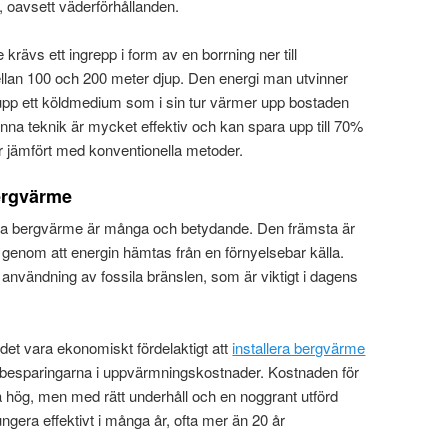
t, oavsett väderförhållanden.
 krävs ett ingrepp i form av en borrning ner till
llan 100 och 200 meter djup. Den energi man utvinner
upp ett köldmedium som i sin tur värmer upp bostaden
 teknik är mycket effektiv och kan spara upp till 70%
jämfört med konventionella metoder.
ergvärme
da bergvärme är många och betydande. Den främsta är
 genom att energin hämtas från en förnyelsebar källa.
d användning av fossila bränslen, som är viktigt i dagens
det vara ekonomiskt fördelaktigt att
installera bergvärme
a besparingarna i uppvärmningskostnader. Kostnaden för
erka hög, men med rätt underhåll och en noggrant utförd
ungera effektivt i många år, ofta mer än 20 år