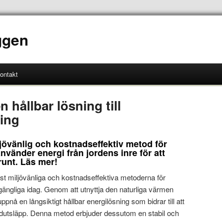
ggen
ontakt
 hållbar lösning till
ning
jövänlig och kostnadseffektiv metod för
vänder energi från jordens inre för att
runt. Läs mer!
t miljövänliga och kostnadseffektiva metoderna för
gängliga idag. Genom att utnyttja den naturliga värmen
pnå en långsiktigt hållbar energilösning som bidrar till att
dutsläpp. Denna metod erbjuder dessutom en stabil och