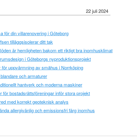
22 juli 2024
ma för din villarenovering i Göteborg
ffsen tilläggsisolerar ditt tak
 flöden är hemligheten bakom ett riktigt bra inomhusklimat
drumsdesign i Göteborgs nyproduktionsprojekt
tiv för uppvärmning av småhus i Norrköping
ätt blandare och armaturer
ditionellt hantverk och moderna maskiner
 för bostadsrättsföreningar inför stora projekt
red med korrekt geoteknisk analys
ända allergivänlig och emissionsfri färg inomhus