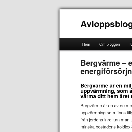
Avloppsblo
Hem
Om bloggen
K
Bergvärme – en
energiförsörj
Bergvärme är en mil
uppvärmning, som an
värma ditt hem året 
Bergvärme är en av de mes
uppvärmning som finns till
från jordens inre kan man up
minska bostadens koldioxi