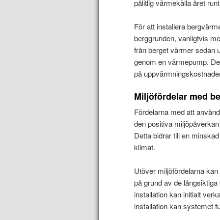
pålitlig värmekälla året run
För att installera bergvärme
berggrunden, vanligtvis me
från berget värmer sedan 
genom en värmepump. Denna
på uppvärmningskostnader 
Miljöfördelar med b
Fördelarna med att använ
den positiva miljöpåverkan
Detta bidrar till en minska
klimat.
Utöver miljöfördelarna kan 
på grund av de långsiktig
installation kan initialt v
installation kan systemet f